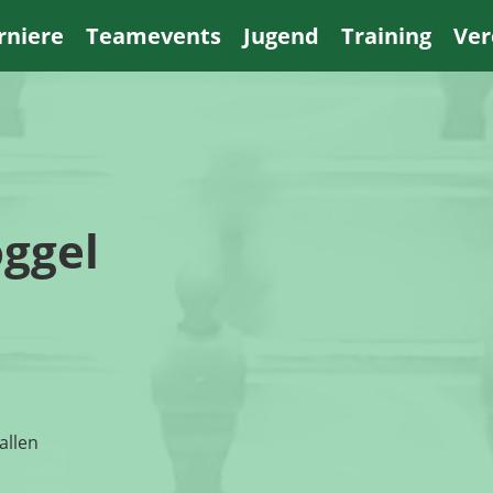
rniere
Teamevents
Jugend
Training
Ver
ggel
allen