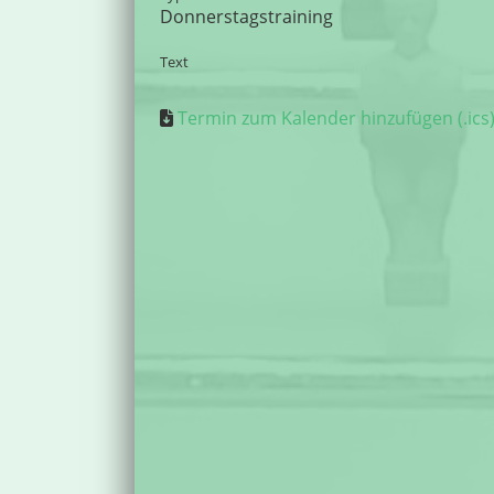
Donnerstagstraining
Text
Termin zum Kalender hinzufügen (.ics