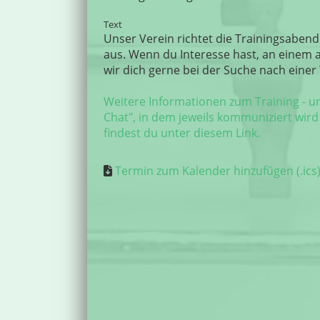
Text
Unser Verein richtet die Trainingsabend
aus. Wenn du Interesse hast, an einem 
wir dich gerne bei der Suche nach einer
Weitere Informationen zum Training - u
Chat", in dem jeweils kommuniziert wird
findest du unter diesem Link.
Termin zum Kalender hinzufügen (.ics